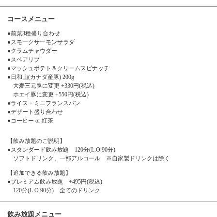
コースメニュー
●前菜3種盛り合わせ
●スモークサーモンサラダ
●クラムチャウダー
●スペアリブ
●マッシュポテト＆クリームスピナッチ
●日和山(カナダ産豚) 200g
大麦三元豚に変更 +330円(税込)
ホエイ豚に変更 +550円(税込)
●ライス・ミニフランスパン
●デザート盛り合わせ
●コーヒー or 紅茶
【飲み放題のご説明】
●スタンダード飲み放題 120分(L.O.90分)
ソフトドリンク、一部アルコール ※自家製ドリンクは除く
【追加できる飲み放題】
●プレミアム飲み放題 +495円(税込)
120分(L.O.90分) 全てのドリンク
飲み放題メニュー