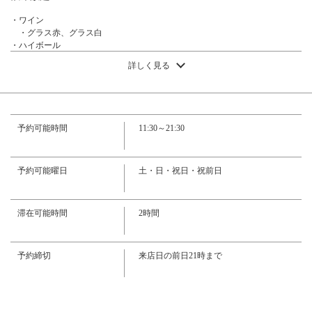
・ワイン
・グラス赤、グラス白
・ハイボール
この店舗情報をシェアする
・ブラックニッカハイボール、コークハイボール
詳しく見る
・カクテル
・カシスソーダ、カシスウーロン、カシスアップル、ピーチソーダ、ピー
【週末】スペシャルコース◆全9品！飲み放題＆前菜盛り合
チウーロン、ピーチアップル、マンゴーソーダ、マンゴーアップル
わせ＆デザート付きの大ボリューム◎ | マロリーポークス
・other
・レモンサワー、ジノングレープフルーツ、カルピスサワー、美酢サワー
テーキ 中目黒店
予約可能時間
11:30～21:30
（マスカット／ザクロ）、チューハイ、黒ウーロンハイ、紅茶ハイ、ジャス
東京都目黒区上目黒３-5-20
ミンハイ
https://mallorypork-nakameguro.owst.jp/courses/219630210
・ソフトドリンク
・黒ウーロン茶、リンゴジュース、コカコーラ、カルピスウォーター、カ
予約可能曜日
土・日・祝日・祝前日
ルピスソーダ、コーヒー（Hot/Cold）、紅茶（Hot/Cold）、ジャスミン茶
お店情報をコピー
（Cold）、美酢（マスカット／ザクロ）
滞在可能時間
2時間
予約締切
来店日の前日21時まで
閉じる