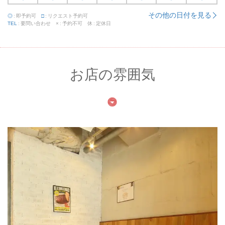
その他の日付を見る
◎
即予約可
□
リクエスト予約可
TEL
要問い合わせ
×
予約不可
休
定休日
お店の雰囲気