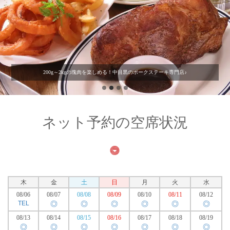
200g～2kgの塊肉を楽しめる！中目黒のポークステーキ専門店♪
ネット予約の空席状況
木
金
土
日
月
火
水
08/06
08/07
08/08
08/09
08/10
08/11
08/12
TEL
◎
◎
◎
◎
◎
◎
08/13
08/14
08/15
08/16
08/17
08/18
08/19
◎
◎
◎
◎
◎
◎
◎