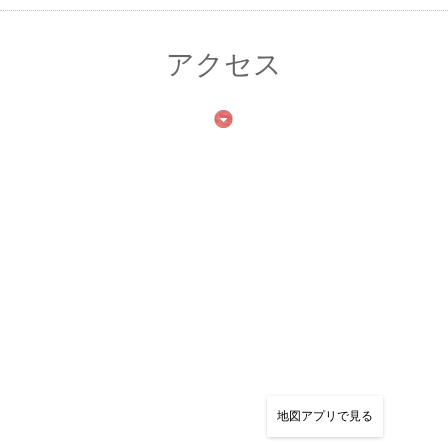
アクセス
この店舗情報をシェアする
マロリーポークステーキ 中目黒店
東京都目黒区上目黒３-5-20
https://mallorypork-nakameguro.owst.jp/
お店情報をコピー
地図アプリで見る
閉じる