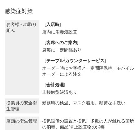
感染症対策
お客様への取り
[
入店時
]
組み
店内に消毒液設置
[
客席へのご案内
]
席毎に一定間隔あり
[
テーブル/カウンターサービス
]
オーダー時にお客様と一定間隔保持
モバイル
オーダーによる注文
[
会計処理
]
非接触型決済あり
従業員の安全衛
勤務時の検温
マスク着用
頻繁な手洗い
生管理
店舗の衛生管理
換気設備の設置と換気
多数の人が触れる箇所
の消毒
備品/卓上設置物の消毒